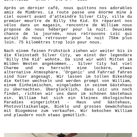
Après un dernier café, nous quittons nos adorables
amis de Mimbres. La route passe une énorme mine à
ciel ouvert avant d'atteindre Silver City, ville du
premier meurtre de Billy the Kid. En réparant nos
vélos dans un magasin, rencontre de William nous
propose de nous héberger pour la nuit. Deuxième
chance de la journée, nous retrouvons Loïc qui
aurait du nous retrouver pour la nuit 75km plus
loin. 75 kilomètres trop loin pour nous.
Nach einem feinen Frühstück ziehen wir weiter bis in
die Kleinstadt Silver City, wo einst der legendäre
'Billy the Kid' wohnte. Da sind wir wohl Mitten im
Wilden Westen angekommen... Silver City hat viel
Charme und es herrscht eine lockere, etwas
alternative Atmosphäre. 'Organic' und Fahrrad fahren
sind hier angesagt. Wir lassen im tollen Bikeshop
die Ketten wechseln und werden prompt von William,
einem Einheimischen, eingeladen in seinem Gästehaus
zu übernachten. Überglücklich, dass Loïc uns noch
findet, richten wir uns dann im schönen Gästehaus
ein. William hat sich ein kleines ökologisches
Paradies eingerichtet - Haus und Gästehaus,
Photovoltaïkanlage, Bioklo und grosses Gewächshaus
mit Biogemüse zum verkaufen. Wir bekochen William
und plaudern noch etwas gemütlich.