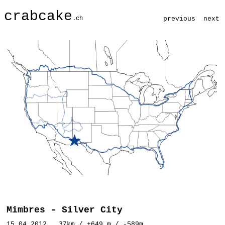
crabcake
.ch
previous
next
Mimbres - Silver City
15.04.2012 37km / +649 m / -589m