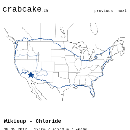
crabcake
.ch
previous
next
Wikieup - Chloride
08.05.2012 124km / +1240 m / -646m