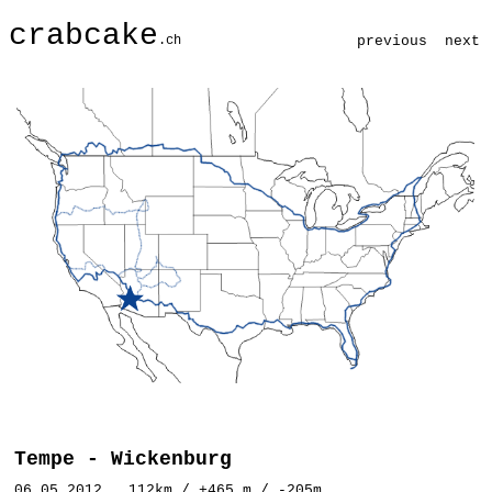
crabcake
.ch
previous
next
Tempe - Wickenburg
06.05.2012 112km / +465 m / -205m